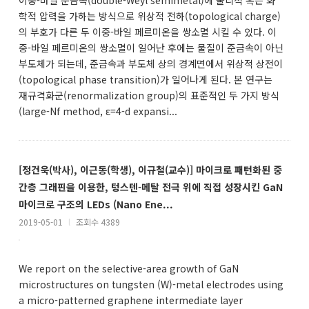
이중-바일 준금속(double-Weyl semimetal)에 물리적 혹은 화
학적 압력을 가하는 방식으로 위상적 전하(topological charge)
의 부호가 다른 두 이중-바일 페르미온을 쌍소멸 시킬 수 있다. 이
중-바일 페르미온의 쌍소멸이 일어난 후에는 물질이 준금속이 아닌
부도체가 되는데, 준금속과 부도체 상의 경계면에서 위상적 상전이
(topological phase transition)가 일어나게 된다. 본 연구는
재규격화군(renormalization group)의 표준적인 두 가지 방식
(large-Nf method, ε=4-d expansi...
[정건욱(박사), 이근동(학생), 이규철(교수)] 마이크로 패턴화된 중
간층 그래핀을 이용한, 텅스텐-메탈 전극 위에 직접 성장시킨 GaN
마이크로 구조의 LEDs (Nano Ene...
2019-05-01
l
조회수 4389
We report on the selective-area growth of GaN
microstructures on tungsten (W)-metal electrodes using
a micro-patterned graphene intermediate layer