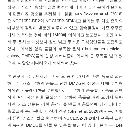
로들이 병합하여 큰 헤일로를 형성하고 이렇게 형성된 헤일로 중
심부에 가스가 응집해 별을 형성하게 되어 지금의 은하와 은하단
이 만들어진 것으로 추정한다. 한편, van Dokkum et al. (2018)
은 NGC1052-DF2와 NGC1052-DF4라고 불리는 두 왜소 은하의
대부분의 질량이 별로만 이루어져 있고, 암흑물질이 기존 우주론
에서 예측되는 것에 비해 1/400배 이하라고 보고했다. 뿐만 아니
라 두 은하는 예상보다 훨씬 밝고 무거운 구상성단들을 포함하고
있다. 이러한 암흑 물질이 부족한 은하 (dark matter deficient
galaxy, DMDG)들의 형성 메커니즘이 학계의 큰 주목을 받고 있
으며, 다양한 시나리오가 제시되어 왔다.
본 연구에서는, 제시된 시나리오 중 한 가지인, 빠른 속도로 접근
하는 두 왜소 은하의 충돌로 인한 DMDG의 생성에 대해 수치해
석적인 시뮬레이션을 수행했다. 두 은하가 충돌할 때 충돌 단면
적이 매우 작은 암흑 물질은 두 은하의 충돌을 거의 느끼지 못하
지만, 가스 성분은 강한 충격파를 만들며 충돌면에 남게 되어 암
흑물질과 분리된다. 이전의 연구 (Shin et al. 2020)에서는, 이렇
게 뭉친 가스가 별을 형성하여 NGC1052-DF2에서 관측된 질량
과 유사한 DMDG를 만들 수 있음을 보인 바 있다. 본 연구 (Lee