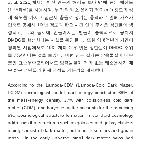
et al. 2021)에서는 이전 연구의 해상도 보다 64배 높은 해상도
(1.25파섹)를 사용하여, 두 개의 왜소 은하가 300 km/s 정도의 상
대 속도를 가지고 접근시 충돌로 생기는 충격파로 인해 가스가
압축된 곳에서 1억년 정도의 짧은 시간 안에 무거운 성단들이 생
성되고, 그와 동시에 만들어지는 별들이 중력적으로 뭉쳐져
DMDG를 형성한다는 사실을 확인했다. 또한 약 8억년의 시간이
경과된 시점에서도 10여 개의 매우 밝은 성단들이 DMDG 주위
를 공전한다는 것을 보였다. 이번 연구 결과는 암흑물질이 대부
분인 표준우주모형에서도 암흑물질이 거의 없는 왜소은하가 매
우 밝은 성단들과 함께 생성될 가능성을 제시한다.
According to the Lambda-CDM (Lambda-Cold Dark Matter,
LCDM) cosmological model, dark energy constitutes 68% of
the mass-energy density, 27% with collisionless cold dark
matter (CDM), and baryonic matter accounts for the remaining
5%. Cosmological structure formation in standard cosmology
addresses that structures such as galaxies and galaxy clusters
mainly consist of dark matter, but much less stars and gas in
mass. In the early universe, small dark matter halos had