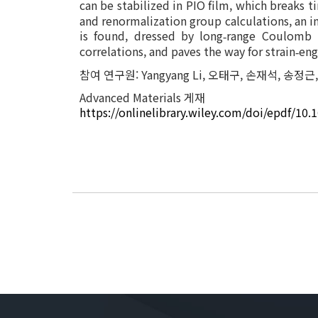
can be stabilized in PIO film, which breaks t
and renormalization group calculations, an in
is found, dressed by long
range Coulomb i
‐
correlations, and paves the way for strain
eng
‐
참여 연구원: Yangyang Li, 오태구, 손재석, 송정
Advanced Materials 게재
https://onlinelibrary.wiley.com/doi/epdf/1