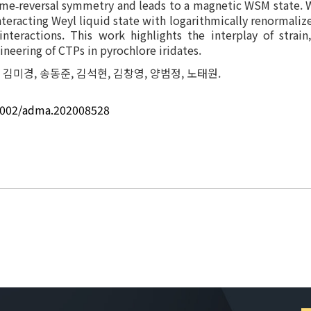
ime
reversal symmetry and leads to a magnetic WSM state. Wi
‐
teracting Weyl liquid state with logarithmically renormalize
nteractions. This work highlights the interplay of strai
ineering of CTPs in pyrochlore iridates.
근, 김미경, 송동준, 김석현, 김창영, 양범정, 노태원.
0.1002/adma.202008528