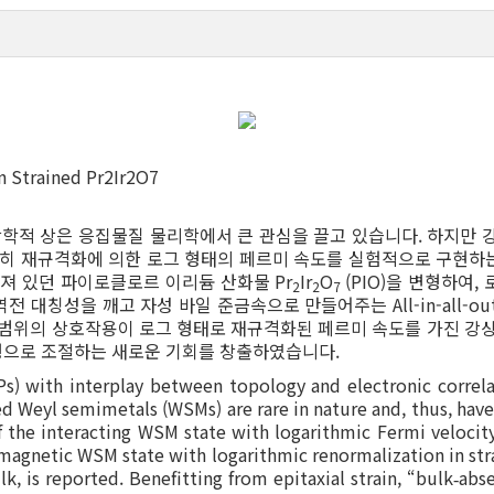
n Strained Pr2Ir2O7
적 상은 응집물질 물리학에서 큰 관심을 끌고 있습니다. 하지만 
특히 재규격화에 의한 로그 형태의 페르미 속도를 실험적으로 구현하는 
려져 있던 파이로클로르 이리듐 산화물 Pr
Ir
O
(PIO)을 변형하여
2
2
7
시간역전 대칭성을 깨고 자성 바일 준금속으로 만들어주는 All-in-all
 범위의 상호작용이 로그 형태로 재규격화된 페르미 속도를 가진 강상
형으로 조절하는 새로운 기회를 창출하였습니다.
Ps) with interplay between topology and electronic correl
d Weyl semimetals (WSMs) are rare in nature and, thus, have 
of the interacting WSM state with logarithmic Fermi veloci
magnetic WSM state with logarithmic renormalization in str
k, is reported. Benefitting from epitaxial strain, “bulk
abse
‐