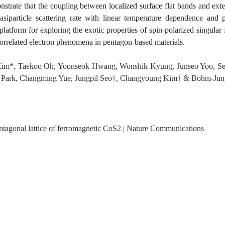
strate that the coupling between localized surface flat bands and exte
asiparticle scattering rate with linear temperature dependence and 
 platform for exploring the exotic properties of spin-polarized singular 
 correlated electron phenomena in pentagon-based materials.
 Kim*, Taekoo Oh, Yoonseok Hwang, Wonshik Kyung, Junseo Yoo, S
Park, Changming Yue, Jungpil Seo†, Changyoung Kim† & Bohm-Jun
pentagonal lattice of ferromagnetic CoS2 | Nature Communications