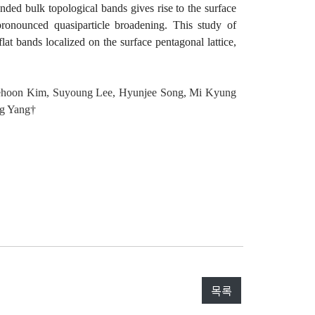
nded bulk topological bands gives rise to the surface
pronounced quasiparticle broadening. This study of
flat bands localized on the surface pentagonal lattice,
ehoon Kim, Suyoung Lee, Hyunjee Song, Mi Kyung
g Yang†
목록