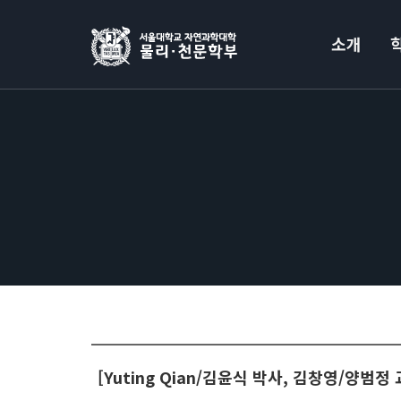
소개
[Yuting Qian/김윤식 박사, 김창영/양범