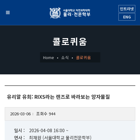
인트라넷
ENG
콜로퀴움
Home
소식
콜로퀴움
유리알 유희: RIXS라는 렌즈로 바라보는 양자물질
2026-03-06
조회수 944
l
일시 :
2026-04-08 16:00 ~
연사 :
최재원 (서울대학교 물리천문학부)