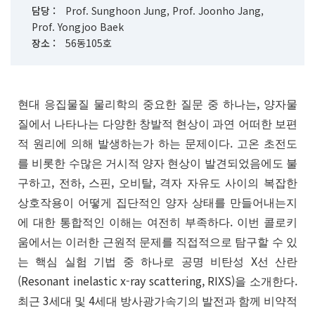
담당 :
Prof. Sunghoon Jung, Prof. Joonho Jang,
Prof. Yongjoo Baek
장소 :
56동105호
,
현대
응집물질
물리학의
중요한
질문
중
하나는
양자물
질에서
나타나는
다양한
창발적
현상이
과연
어떠한
보편
.
적
원리에
의해
발생하는가
하는
문제이다
고온
초전도
를
비롯한
수많은
거시적
양자
현상이
발견되었음에도
불
,
,
,
,
구하고
전하
스핀
오비탈
격자
자유도
사이의
복잡한
상호작용이
어떻게
집단적인
양자
상태를
만들어내는지
.
에
대한
통합적인
이해는
여전히
부족하다
이번
콜로키
움에서는
이러한
근원적
문제를
직접적으로
탐구할
수
있
X
는
핵심
실험
기법
중
하나로
공명
비탄성
선
산란
(Resonant inelastic x-ray scattering, RIXS)
.
을
소개한다
3
4
최근
세대
및
세대
방사광가속기의
발전과
함께
비약적