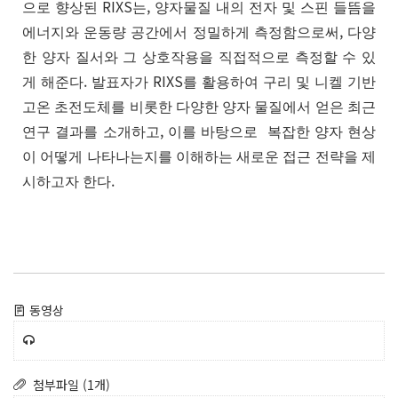
RIXS
,
으로
향상된
는
양자물질
내의
전자
및
스핀
들뜸을
,
에너지와
운동량
공간에서
정밀하게
측정함으로써
다양
한
양자
질서와
그
상호작용을
직접적으로
측정할
수
있
.
RIXS
게
해준다
발표자가
를
활용하여
구리
및
니켈
기반
고온
초전도체를
비롯한
다양한
양자
물질에서
얻은
최근
,
연구
결과를
소개하고
이를
바탕으로
복잡한
양자
현상
이
어떻게
나타나는지를
이해하는
새로운
접근
전략을
제
.
시하고자
한다
동영상
첨부파일 (1개)